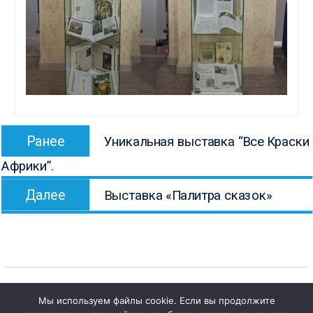
Навигация
Предыдущая
Ранее
Уникальная выставка “Все Краски
по
запись:
Африки”.
записям
Следующая
Далее
Выставка «Палитра сказок»
запись:
Мы используем файлы cookie. Если вы продолжите