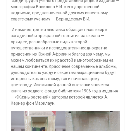
среди трудов ученого представлено редкое издание —
монография Вавилова Н.И. с его дарственной
надписью, предназначенной другому известному
советскому ученому — Вернадскому В.И.
И наконец третья выставка обращает наш взор к
загадочной и прекрасной гостье из-за океана —
орхидее, разнообразные виды которой
путешественники и исследователи неоднократно
привозили из Южной Африки и благодаря чему, мы
можем любоваться их красотой и многообразием на
нашем континенте. Красочные современные альбомы,
руководства по уходу и секретам выращивания будут
интересны как опытному, так и начинающему
цветоводу. Изюминкой данной выставки является
книга из редкого фонда библиотеки 1906 года издания
— «Жизнь растений» автором которой является А.
Кернер фон Марилаун.