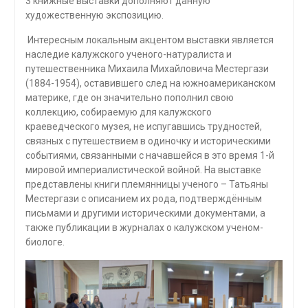
3 книжные выставки дополняют данную
художественную экспозицию.
Интересным локальным акцентом выставки является
наследие калужского ученого-натуралиста и
путешественника Михаила Михайловича Местергази
(1884-1954), оставившего след на южноамериканском
материке, где он значительно пополнил свою
коллекцию, собираемую для калужского
краеведческого музея, не испугавшись трудностей,
связных с путешествием в одиночку и историческими
событиями, связанными с начавшейся в это время 1-й
мировой империалистической войной. На выставке
представлены книги племянницы ученого – Татьяны
Местергази с описанием их рода, подтверждённым
письмами и другими историческими документами, а
также публикации в журналах о калужском ученом-
биологе.