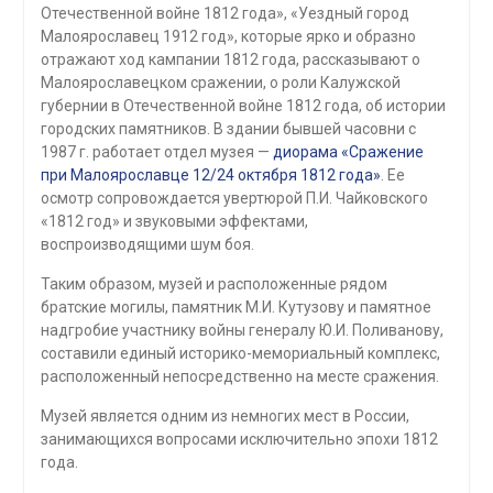
Отечественной войне 1812 года», «Уездный город
Малоярославец 1912 год», которые ярко и образно
отражают ход кампании 1812 года, рассказывают о
Малоярославецком сражении, о роли Калужской
губернии в Отечественной войне 1812 года, об истории
городских памятников. В здании бывшей часовни с
1987 г. работает отдел музея —
диорама «Сражение
при Малоярославце 12/24 октября 1812 года»
. Ее
осмотр сопровождается увертюрой П.И. Чайковского
«1812 год» и звуковыми эффектами,
воспроизводящими шум боя.
Таким образом, музей и расположенные рядом
братские могилы, памятник М.И. Кутузову и памятное
надгробие участнику войны генералу Ю.И. Поливанову,
составили единый историко-мемориальный комплекс,
расположенный непосредственно на месте сражения.
Музей является одним из немногих мест в России,
занимающихся вопросами исключительно эпохи 1812
года.