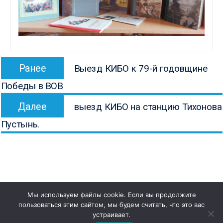
Навигация
Предыдущая
Ранее
Выезд КИБО к 79-й годовщине
по
запись:
Победы в ВОВ
записям
Следующая
Далее
выезд КИБО на станцию Тихонова
запись:
Пустынь.
Мы используем файлы cookie. Если вы продолжите
пользоваться этим сайтом, мы будем считать, что это вас
1
Copyright © Все права защищены.
Чат с 

устраивает.
КОНБ им. В.Г. Белинского