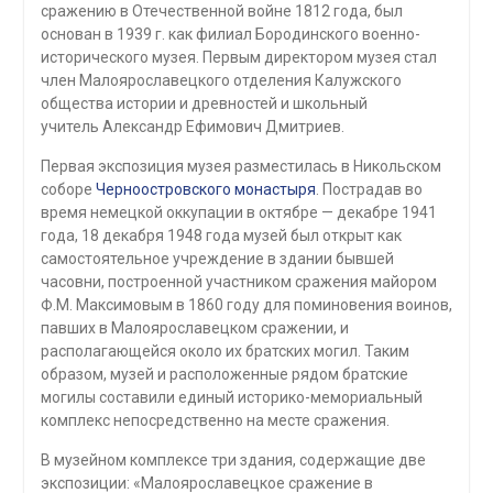
сражению в Отечественной войне 1812 года, был
основан в 1939 г. как филиал Бородинского военно-
исторического музея. Первым директором музея стал
член Малоярославецкого отделения Калужского
общества истории и древностей и школьный
учитель Александр Ефимович Дмитриев.
Первая экспозиция музея разместилась в Никольском
соборе
Черноостровского монастыря
. Пострадав во
время немецкой оккупации в октябре — декабре 1941
года, 18 декабря 1948 года музей был открыт как
самостоятельное учреждение в здании бывшей
часовни, построенной участником сражения майором
Ф.М. Максимовым в 1860 году для поминовения воинов,
павших в Малоярославецком сражении, и
располагающейся около их братских могил. Таким
образом, музей и расположенные рядом братские
могилы составили единый историко-мемориальный
комплекс непосредственно на месте сражения.
В музейном комплексе три здания, содержащие две
экспозиции: «Малоярославецкое сражение в