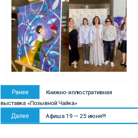
Навигация
Предыдущая
Ранее
Книжно-иллюстративная
по
запись:
выставка «Позывной Чайка»
записям
Следующая
Далее
Афиша 19 — 25 июня!!!
запись: