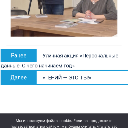
Навигация
Предыдущая
Ранее
Уличная акция «Персональные
по
запись:
данные. С чего начинаем год»
записям
Следующая
Далее
«ГЕНИЙ — ЭТО ТЫ!»
запись:
Мы используем файлы cookie. Если вы продолжите
1
пользоваться этим сайтом, мы будем считать, что это вас