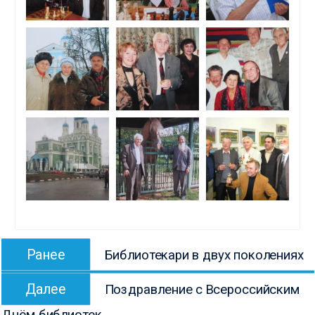
Навигация
Предыдущая
Ранее
Библиотекари в двух поколениях
по
запись:
Следующая
записям
Далее
Поздравление с Всероссийским
запись:
Днём библиотек