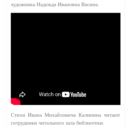
художника Надежда Ивановна Васина.
Стихи Ивана Михайловича Калинина читают
сотрудники читального зала библиотеки.