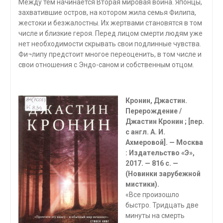
Между тем начинается Вторая мировая война. Японцы,
захватившие остров, на котором жила семья Филипа,
жестоки и безжалостны. Их жертвами становятся в том
числе и близкие героя. Перед лицом смерти людям уже
нет необходимости скрывать свои подлинные чувства.
Фи¬липу предстоит многое переоценить, в том числе и
свои отношения с Эндо-саном и собственным отцом.
Кронин, Джастин.
Перерождение /
Джастин Кронин ; [пер.
с англ. А. И.
Ахмеровой]. — Москва
: Издательство «Э»,
2017. — 816 с. —
(Новинки зарубежной
мистики).
«Все произошло
быстро. Тридцать две
минуты на смерть