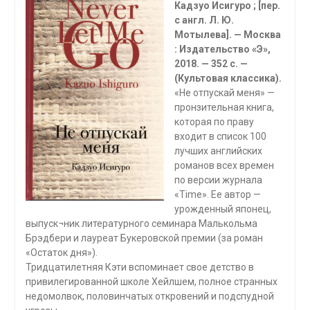
Кадзуо Исигуро ; [пер.
с англ. Л. Ю.
Мотылева]. — Москва
: Издательство «Э»,
2018. — 352 с. —
(Культовая классика).
«Не отпускай меня» —
пронзительная книга,
которая по праву
входит в список 100
лучших английских
романов всех времен
по версии журнала
«Time». Ее автор —
урожденный японец,
выпуск¬ник литературного семинара Малькольма
Брэдбери и лауреат Букеровской премии (за роман
«Остаток дня»).
Тридцатилетняя Кэти вспоминает свое детство в
привилегированной школе Хейлшем, полное странных
недомолвок, половинчатых откровений и подспудной