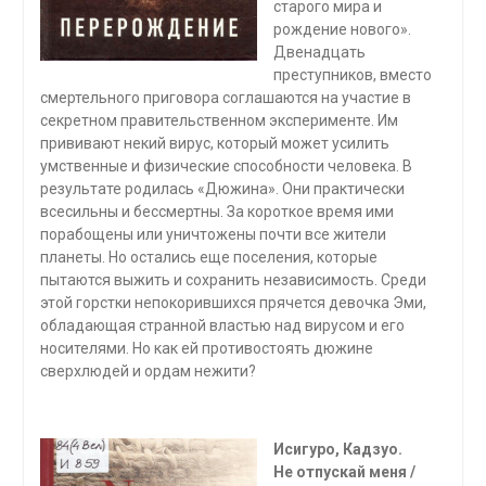
старого мира и
рождение нового».
Двенадцать
преступников, вместо
смертельного приговора соглашаются на участие в
секретном правительственном эксперименте. Им
прививают некий вирус, который может усилить
умственные и физические способности человека. В
результате родилась «Дюжина». Они практически
всесильны и бессмертны. За короткое время ими
порабощены или уничтожены почти все жители
планеты. Но остались еще поселения, которые
пытаются выжить и сохранить независимость. Среди
этой горстки непокорившихся прячется девочка Эми,
обладающая странной властью над вирусом и его
носителями. Но как ей противостоять дюжине
сверхлюдей и ордам нежити?
Исигуро, Кадзуо.
Не отпускай меня /