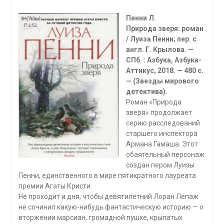
Пенни Л.
Природа зверя: роман
/ Луиза Пенни; пер. с
англ. Г. Крылова. —
СПб. : Азбука, Азбука-
Аттикус, 2018. — 480 с.
— (Звезды мирового
детектива).
Роман «Природа
зверя» продолжает
серию расследований
старшего инспектора
Армана Гамаша. Этот
обаятельный персонаж
создан пером Луизы
Пенни, единственного в мире пятикратного лауреата
премии Агаты Кристи.
Не проходит и дня, чтобы девятилетний Лоран Лепаж
не сочинил какую-нибудь фантастическую историю — о
вторжении марсиан, громадной пушке, крылатых