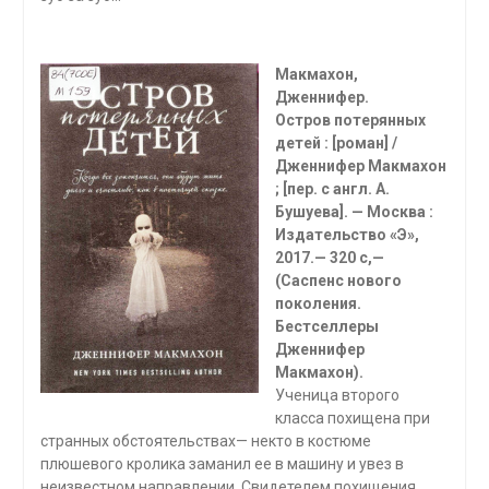
Макмахон,
Дженнифер.
Остров потерянных
детей : [роман] /
Дженнифер Макмахон
; [пер. с англ. А.
Бушуева]. — Москва :
Издательство «Э»,
2017.— 320 с,—
(Саспенс нового
поколения.
Бестселлеры
Дженнифер
Макмахон).
Ученица второго
класса похищена при
странных обстоятельствах— некто в костюме
плюшевого кролика заманил ее в машину и увез в
неизвестном направлении. Свидетелем похищения