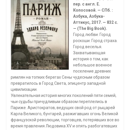
пер. с англ. Е.
Копосовой. — СПб. :
Азбука, Азбука-
Аттикус, 2017. — 832 с.
— (The Big Book).
Город любви. Город
роскоши. Город страха.
Город веселья.
Захватывающая
история о том, как
небольшое военное
поселение древних
римлян на топких берегах Сены чудесным образом
превратилось в Город Света, эпицентр западной
цивилизации.
Увлекательная история многих поколений пяти семей,
чьи судьбы причудливым образом переплелись в
Париже. Аристократов, ведущих свой род от рыцарей
Карла Великого, бунтарей, разжигавших огонь Великой
французской революции, торговцев, потерявших все во
время правления Людовика XV и опять разбогатевших