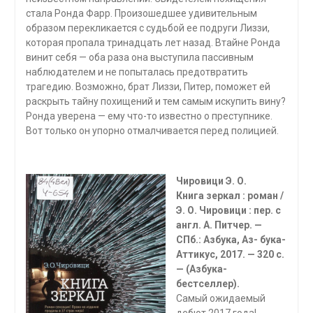
стала Ронда Фарр. Произошедшее удивительным
образом перекликается с судьбой ее подруги Лиззи,
которая пропала тринадцать лет назад. Втайне Ронда
винит себя — оба раза она выступила пассивным
наблюдателем и не попыталась предотвратить
трагедию. Возможно, брат Лиззи, Питер, поможет ей
раскрыть тайну похищений и тем самым искупить вину?
Ронда уверена — ему что-то известно о преступнике.
Вот только он упорно отмалчивается перед полицией.
Чировици Э. О.
Книга зеркал : роман /
Э. О. Чировици : пер. с
англ. А. Питчер. —
СПб.: Азбука, Аз- бука-
Аттикус, 2017. — 320 с.
— (Азбука-
бестселлер).
Самый ожидаемый