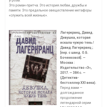
угрозы.
Это роман-притча. Это история любви, дружбы и
памяти. Это предельное овеществление метафоры
«служить всей жизнью».
Лагеркранц, Давид.
Девушка, которая
искала чужую тень /
Давид Лагеркранц ;
[пер. с швед. О.Б.
Боченковой]. —
Москва :
Издательство «Э»,
2017. — 384 с. —
(Детектив-
бестселлер XXI века).
Перед вами —
долгожданное
продолжение
легендарной серии