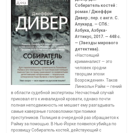
Собиратель костей :
роман / Джеффри
Дивер ; пер. с англ. С.
Алукард. — СПб.:
Азбука, Азбука-
Аттикус, 2017. — 448 с.
— (Звезды мирового
детектива).
«Настоящий
криминалист — это
человек сродни
творцам эпохи
Возрождения». Таков
Линкольн Райм — гений
в области судебной экспертизы. Несчастный случай
приковал его к инвалидной кровати, однако почти
полная неподвижность не мешает ему разгадывать
самые каверзные головоломки при поимке
преступников. Полиция в очередной раз обращается к
Райму за помощью. В Нью-Йорке появился убийца по
прозвищу Собиратель костей, действующий с