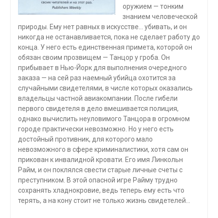
оружием — тонким
знанием человеческой
природы. Ему нет равных в искусстве… убивать, и он
никогда не останавливается, пока не сделает работу до
конца. У него есть единственная примета, которой он
обязан своим прозвищем — Танцор у гроба. Он
прибывает в Нью-Йорк для выполнения очередного
заказа — на сей раз наемный убийца охотится за
случайными свидетелями, в числе которых оказались
владельцы частной авиакомпании. После гибели
первого свидетеля в дело вмешивается полиция,
однако вычислить неуловимого Танцора в огромном
городе практически невозможно. Но у него есть
достойный противник, для которого мало
невозможного в сфере криминалистики, хотя сам он
прикован к инвалидной кровати. Его имя Линкольн
Райм, и он поклялся свести старые личные счеты с
преступником. В этой опасной игре Райму трудно
сохранять хладнокровие, ведь теперь ему есть что
терять, а на кону стоит не только жизнь свидетелей…