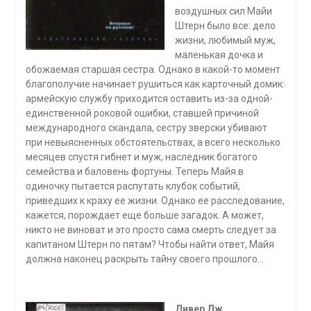
воздушных сил Майи
Штерн было все: дело
жизни, любимый муж,
маленькая дочка и
обожаемая старшая сестра. Однако в какой-то момент
благополучие начинает рушиться как карточный домик:
армейскую службу приходится оставить из-за одной-
единственной роковой ошибки, ставшей причиной
международного скандала, сестру зверски убивают
при невыясненных обстоятельствах, а всего несколько
месяцев спустя гибнет и муж, наследник богатого
семейства и баловень фортуны. Теперь Майя в
одиночку пытается распутать клубок событий,
приведших к краху ее жизни. Однако ее расследование,
кажется, порождает еще больше загадок. А может,
никто не виноват и это просто сама смерть следует за
капитаном Штерн по пятам? Чтобы найти ответ, Майя
должна наконец раскрыть тайну своего прошлого…
Дивер Дж.