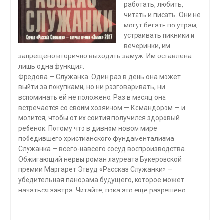
работать, любить,
читать и писать. Они не
могут бегать по утрам,
устраивать пикники и
вечеринки, им
запрещено вторично выходить замуж. Им оставлена
лишь одна функция.
Фредова — Служанка. Один раз в день она может
выйти за покупками, но ни разговаривать, ни
вспоминать ей не положено. Раз в месяц она
встречается со своим хозяином — Командором — и
молится, чтобы от их соития получился здоровый
ребенок. Потому что в дивном новом мире
победившего христианского фундаментализма
Служанка — всего-навсего сосуд воспроизводства.
Обжигающий нервы роман лауреата Букеровской
премии Маргарет Этвуд «Рассказ Служанки» —
убедительная панорама будущего, которое может
начаться завтра. Читайте, пока это еще разрешено.