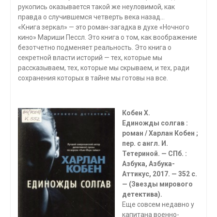
рукопись оказывается такой же неуловимой, как
правда о случившемся четверть века назад…
«Книга зеркал» — это роман-загадка в духе «Ночного
кино» Мариши Пессл. Это книга о том, как воображение
безотчетно подменяет реальность. Это книга о
секретной власти историй — тех, которые мы
рассказываем, тех, которые мы скрываем, и тех, ради
сохранения которых в тайне мы готовы на все.
Кобен X.
Единожды солгав :
роман / Харлан Кобен ;
пер. с англ. И.
Тетериной. — СПб. :
Азбука, Азбука-
Аттикус, 2017. — 352 с.
— (Звезды мирового
детектива).
Еще совсем недавно у
капитана военно-