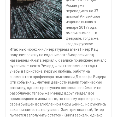
дебют 2017 года!
Роман уже
переводится на 37
языков! Английское
издание вышло в
январе 2017 года,
американское — в
феврале, тогда же,
когда и русское.
Итак, нью-йоркский литературный агент Питер Кац
получает заявку на издание автобиографии под
названием «Книга зеркал». К заявке приложено начало
рукописи — некто Ричард Флинн вспоминает годы
учебы в Принстоне, первую любовь, работу на
знаменитого профессора психологии Джозефа Видера.
Эти события 25-летней давности имели трагическую
развязку, однако преступник остался не пойман и не
разоблачен; теперь же Ричард вдруг увидел все
происшедшее в ином свете, по-новому оценил роль
своей бывшей возлюбленной Лоры Бейнс… но рукопись
заканчивается на полуслове. Заинтригованный, Питер
пытается заполучить остаток «Книги зеркал», однако