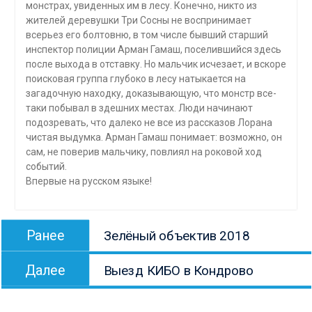
монстрах, увиденных им в лесу. Конечно, никто из
жителей деревушки Три Сосны не воспринимает
всерьез его болтовню, в том числе бывший старший
инспектор полиции Арман Гамаш, поселившийся здесь
после выхода в отставку. Но мальчик исчезает, и вскоре
поисковая группа глубоко в лесу натыкается на
загадочную находку, доказывающую, что монстр все-
таки побывал в здешних местах. Люди начинают
подозревать, что далеко не все из рассказов Лорана
чистая выдумка. Арман Гамаш понимает: возможно, он
сам, не поверив мальчику, повлиял на роковой ход
событий.
Впервые на русском языке!
Навигация
Предыдущая
Ранее
Зелёный объектив 2018
по
запись:
Следующая
записям
Далее
Выезд КИБО в Кондрово
запись: