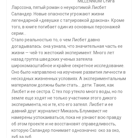
MILLENNIUM Стига
Ларссона, пятый роман о неукротимой Лисбет
Саландер. Новые опасности угрожают жизни
легендарной «девушке с татуировкой дракона». Кроме
того, в книге погибает один из основных персонажей
серии…
Стало реальностью то, о чем Лисбет давно
догадывалась: она узнала, что значительная часть ее
жизни — чей-то жестокий эксперимент. Много лет
назад группа шведских ученых затеяла
широкомасштабное и крайне секретное исследование.
Оно было направлено на изучение развития личности в
несходных жизненных условиях. А экспериментальным
материалом должны были стать… дети. Такие, как
Лисбет и ее сестра. С тех пор утекло много воды, но по
земле еще ходят не только участники этого дикого
эксперимента, но и те, кто его затеял. Лисбет и ее
давний друг журналист Микаэль Блумквист не
намерены успокаиваться, пока не узнают всю правду
об этом проекте и не восстановят справедливость,
которую Саландер понимает однозначно: око за око,
зуб за зуб…