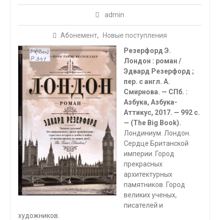
admin
Абонемент
,
Новые поступления
Резерфорд Э.
Лондон : роман /
Эдвард Резерфорд ;
пер. с англ. А.
Смирнова. — СПб. :
Азбука, Азбука-
Аттикус, 2017. — 992 с.
— (The Big Book).
Лондиниум. Лондон.
Сердце Британской
империи. Город
прекрасных
архитектурных
памятников. Город
великих ученых,
писателей и
художников.