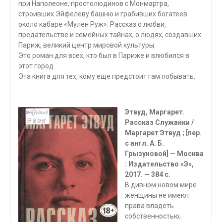
при Наполеоне, простолюдинов с Монмартра,
строивших Эйфелеву башню и грабивших богатеев
около кабаре «Мулен Руж». Рассказ о любви,
предательстве и семейных тайнах, о людях, создавших
Париж, великий центр мировой культуры.
Это роман для всех, кто был в Париже и влюбился в
этот город.
Эта книга для тех, кому еще предстоит гам побывать.
Этвуд, Маргарет.
Рассказ Служанки /
Маргарет Этвуд ; [пер.
с англ. А. Б.
Грызуновой] — Москва
: Издательство «Э»,
2017. — 384 с.
В дивном новом мире
женщины не имеют
права владеть
собственностью,