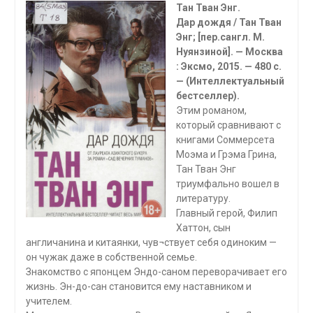
Тан Тван Энг.
Дар дождя / Тан Тван
Энг; [пер.сангл. М.
Нуянзиной]. — Москва
: Эксмо, 2015. — 480 с.
— (Интеллектуальный
бестселлер).
Этим романом,
который сравнивают с
книгами Соммерсета
Моэма и Грэма Грина,
Тан Тван Энг
триумфально вошел в
литературу.
Главный герой, Филип
Хаттон, сын
англичанина и китаянки, чув¬ствует себя одиноким —
он чужак даже в собственной семье.
Знакомство с японцем Эндо-саном переворачивает его
жизнь. Эн-до-сан становится ему наставником и
учителем.