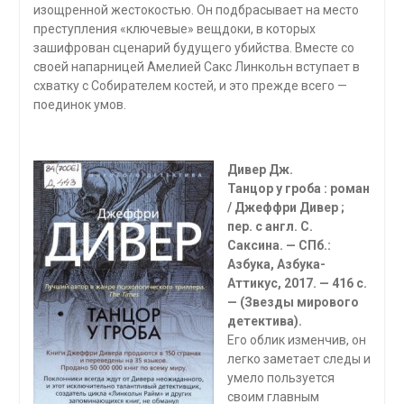
изощренной жестокостью. Он подбрасывает на место
преступления «ключевые» вещдоки, в которых
зашифрован сценарий будущего убийства. Вместе со
своей напарницей Амелией Сакс Линкольн вступает в
схватку с Собирателем костей, и это прежде всего —
поединок умов.
Дивер Дж.
Танцор у гроба : роман
/ Джеффри Дивер ;
пер. с англ. С.
Саксина. — СПб.:
Азбука, Азбука-
Аттикус, 2017. — 416 с.
— (Звезды мирового
детектива).
Его облик изменчив, он
легко заметает следы и
умело пользуется
своим главным