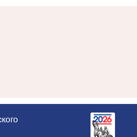
ского