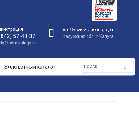
ул.Луначарского, д.6
нистрация
4842) 57-40-37
Калужская обл., г.Калуга
nklg@adm.kaluga.ru
Поиск:
Электронный каталог