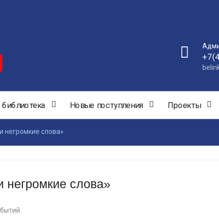
Адми
+7(
beli
 библиотека
Новые поступления
Проекты
и негромкие слова»
и негромкие слова»
обытий