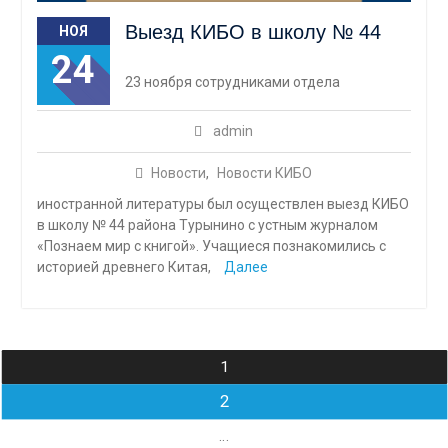
Выезд КИБО в школу № 44
НОЯ
24
23 ноября сотрудниками отдела
admin
Новости
,
Новости КИБО
иностранной литературы был осуществлен выезд КИБО
в школу № 44 района Турынино с устным журналом
«Познаем мир с книгой». Учащиеся познакомились с
историей древнего Китая,
Далее
Навигация
1
по
2
записям
…