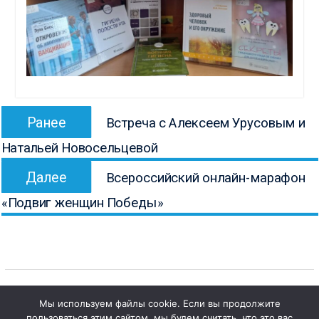
Навигация
Предыдущая
Ранее
Встреча с Алексеем Урусовым и
по
запись:
Натальей Новосельцевой
записям
Следующая
Далее
Всероссийский онлайн-марафон
запись:
«Подвиг женщин Победы»
Мы используем файлы cookie. Если вы продолжите
пользоваться этим сайтом, мы будем считать, что это вас