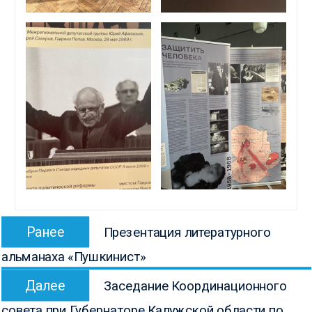
Навигация
Предыдущая
Ранее
Презентация литературного
по
запись:
альманаха «Пушкинист»
записям
Следующая
Далее
Заседание Координационного
запись:
совета при Губернаторе Калужской области по