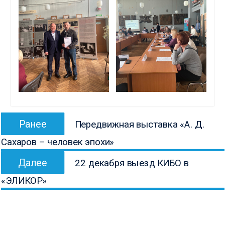
Навигация
Предыдущая
Ранее
Передвижная выставка «А. Д.
по
запись:
Сахаров – человек эпохи»
записям
Следующая
Далее
22 декабря выезд КИБО в
запись:
«ЭЛИКОР»