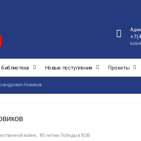
Адми
+7(
beli
 библиотека
Новые поступления
Проекты
ксандрович Новиков
овиков
чественной войне
,
80-летию Победы в ВОВ