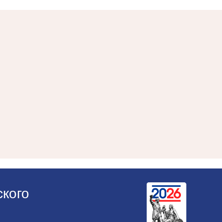
ского