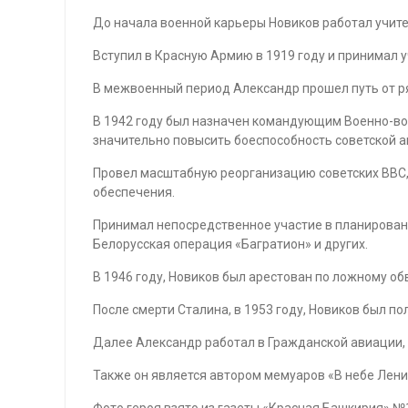
До начала военной карьеры Новиков работал учит
Вступил в Красную Армию в 1919 году и принимал у
В межвоенный период Александр прошел путь от р
В 1942 году был назначен командующим Военно-во
значительно повысить боеспособность советской а
Провел масштабную реорганизацию советских ВВС,
обеспечения.
Принимал непосредственное участие в планировани
Белорусская операция «Багратион» и других.
В 1946 году, Новиков был арестован по ложному о
После смерти Сталина, в 1953 году, Новиков был п
Далее Александр работал в Гражданской авиации, 
Также он является автором мемуаров «В небе Ленин