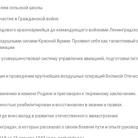
елем сельской школы
частие в Гражданской войне.
ядового красноармейца до командующего войсками Ленинградског
здушными силами Красной Армии. Проявил себя как талантливый 
виации.
 усовершенствовал систему управления авиацией, подготовки лет
и и проведении крупнейших воздушных операций Великой Отечеств
бвинению в измене Родине и приговорен к тюремному заключению.
олностью реабилитирован и восстановлен в звании и правах.
где внес вклад в развитие отечественного авиастроения.
града», в которых рассказал о своем боевом пути и опыте руково