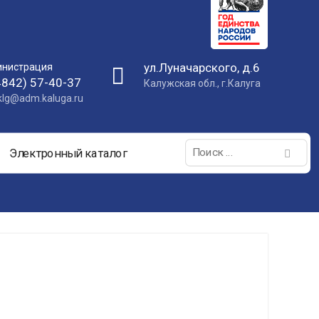
ул.Луначарского, д.6
нистрация
4842) 57-40-37
Калужская обл., г.Калуга
nklg@adm.kaluga.ru
Поиск:
Электронный каталог