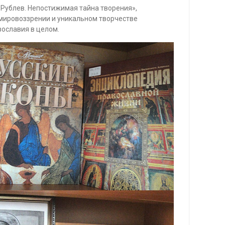
 Рублев. Непостижимая тайна творения»,
 мировоззрении и уникальном творчестве
вославия в целом.