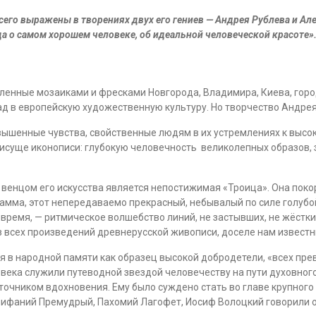
его выражены в творениях двух его гениев — Андрея Рублева и Ал
да о самом хорошем человеке, об идеальной человеческой красоте»
вленные мозаиками и фресками Новгорода, Владимира, Киева, гор
ад в европейскую художественную культуру. Но творчество Андрея
ышенные чувства, свойственные людям в их устремлениях к высок
рисуще иконописи: глубокую человечность великолепных образов,
венцом его искусства является непостижимая «Троица». Она поко
гамма, этот непередаваемо прекрасный, небывалый по силе голубо
е время, — ритмическое волшебство линий, не застывших, не жёстк
всех произведений древнерусской живописи, доселе нам известных
 в народной памяти как образец высокой добродетели, «всех пре
е века служили путеводной звездой человечеству на пути духовно
точником вдохновения. Ему было суждено стать во главе крупног
пифаний Премудрый, Пахомий Лагофет, Иосиф Волоцкий говорили о