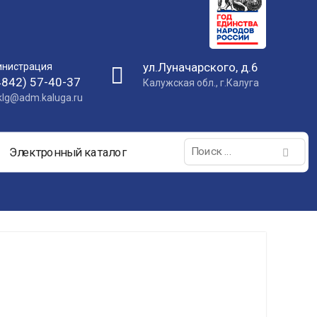
ул.Луначарского, д.6
нистрация
4842) 57-40-37
Калужская обл., г.Калуга
nklg@adm.kaluga.ru
Поиск:
Электронный каталог