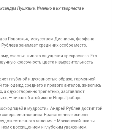
ександра Пушкина. Именно в их творчестве
.
одов Поволжья, искусством Дионисия, Феофана
 Рублева занимает среди них особое место.
ому, счастье живого ощущения прекрасного. Его
 звучную красочность цвета и выразительность
ряет глубиной и духовностью образа, гармонией
й тон одежд среднего и правого ангелов, живопись
их, а одухотворенно трепетных, заставляют
», — писал об этой иконе Игорь Грабарь.
восходящей в мудрости». Андрей Рублев достиг той
го совершенствования. Нравственные основы
о художественного явления – Московской школы
 нем с восхищением и глубоким уважением.