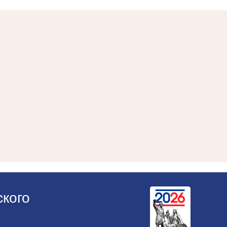
ского