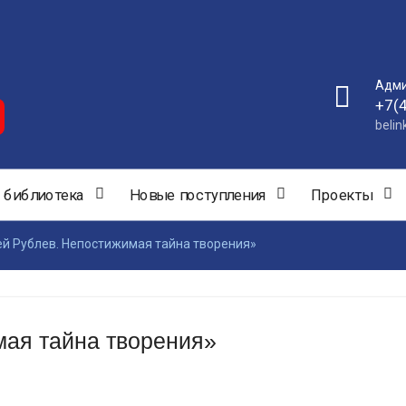
Адми
+7(
beli
 библиотека
Новые поступления
Проекты
й Рублев. Непостижимая тайна творения»
ая тайна творения»