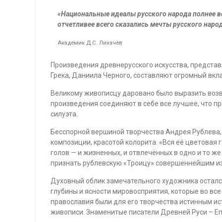
«Национальные идеалы русского народа полнее вс
отчетливее всего сказались мечты русского наро
Академик Д.С. Лихачёв
Произведения древнерусского искусства, предста
Грека, Даниила Черного, составляют огромный вкл
Великому живописцу даровано было выразить возв
произведения соединяют в себе все лучшее, что п
силуэта.
Бесспорной вершиной творчества Андрея Рублева, 
композиции, красотой колорита. «Вся её цветовая 
голов — и жизненных, и отвлечённых в одно и то ж
признать рублевскую «Троицу» совершеннейшим из 
Духовный облик замечательного художника остался
глубины и ясности мировосприятия, которые во вс
православия были для его творчества истинным ис
живописи. Знаменитые писатели Древней Руси – Е