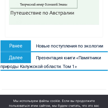
Навигация
Предыдущая
Ранее
Новые поступления по экологии
по
запись:
Следующая
записям
Далее
Презентация книги «Памятники
запись:
природы Калужской области. Том 1»
Мы используем файлы cookie. Если вы продолжите
1
пользоваться этим сайтом, мы будем считать, что это вас
Copyright © Все права защищены.