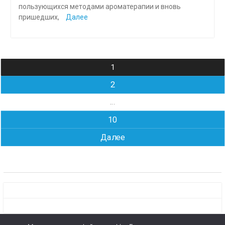
пользующихся методами ароматерапии и вновь
пришедших,
Далее
Навигация
1
по
2
записям
…
10
Далее