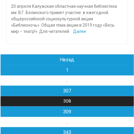
20 апреля Калужская областная научная библиотека
им. В.Г. Белинского примет участие в ежегодной
общероссийской социокультурной акции
«Библионочь». Общая тема акции в 2019 году «Весь
мир – театр!». Для читателей
Далее
Навигация
Назад
по
1
записям
…
307
308
309
…
343