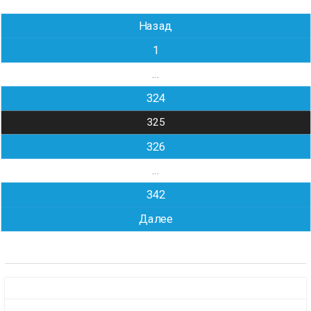
Навигация
Назад
по
1
записям
…
324
325
326
…
342
Далее