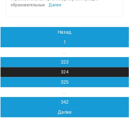
образовательные
Далее
Навигация
Назад
по
1
записям
…
323
324
325
…
342
Далее