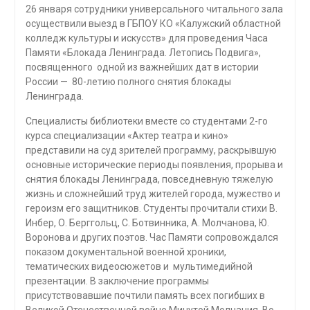
26 января сотрудники универсального читального зала
осуществили выезд в ГБПОУ КО «Калужский областной
колледж культуры и искусств» для проведения Часа
Памяти «Блокада Ленинграда. Летопись Подвига»,
посвященного одной из важнейших дат в истории
России — 80-летию полного снятия блокады
Ленинграда.
Специалисты библиотеки вместе со студентами 2-го
курса специализации «Актер театра и кино»
представили на суд зрителей программу, раскрывшую
основные исторические периоды появления, прорыва и
снятия блокады Ленинграда, повседневную тяжелую
жизнь и сложнейший труд жителей города, мужество и
героизм его защитников. Студенты прочитали стихи В.
Инбер, О. Берггольц, С. Ботвинника, А. Молчанова, Ю.
Воронова и других поэтов. Час Памяти сопровождался
показом документальной военной хроники,
тематических видеосюжетов и мультимедийной
презентации. В заключение программы
присутствовавшие почтили память всех погибших в
Великой Отечественной войне Минутой Молчания. Во