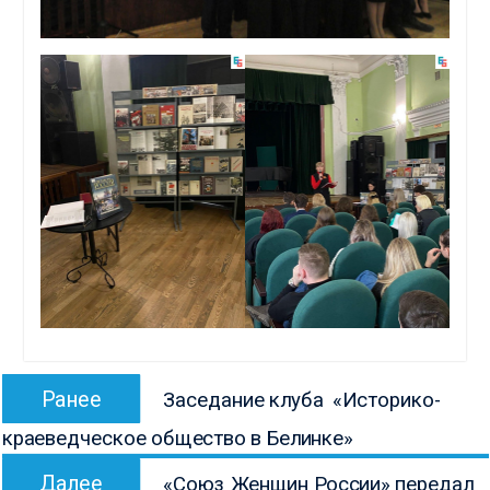
Навигация
Предыдущая
Ранее
Заседание клуба «Историко-
по
запись:
краеведческое общество в Белинке»
записям
Следующая
Далее
«Союз Женщин России» передал