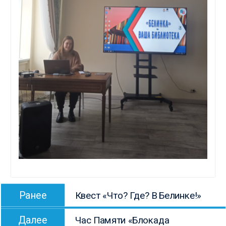
Навигация
Предыдущая
Ранее
Квест «Что? Где? В Белинке!»
по
запись:
Следующая
записям
Далее
Час Памяти «Блокада