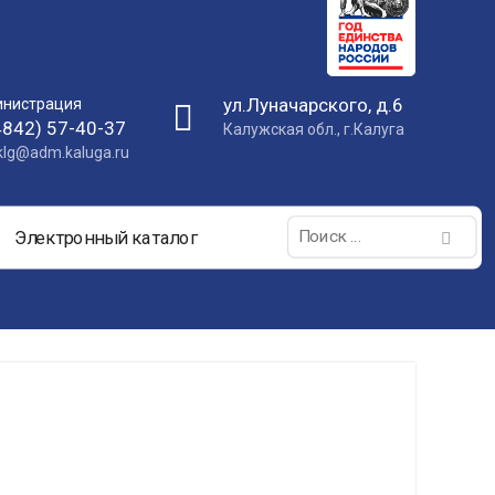
ул.Луначарского, д.6
нистрация
4842) 57-40-37
Калужская обл., г.Калуга
nklg@adm.kaluga.ru
Поиск:
Электронный каталог