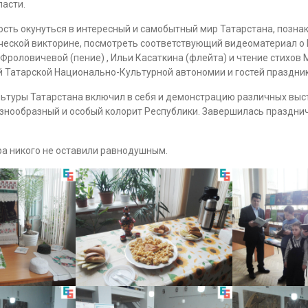
асти.
ть окунуться в интересный и самобытный мир Татарстана, познако
еской викторине, посмотреть соответствующий видеоматериал о К
оловичевой (пение) , Ильи Касаткина (флейта) и чтение стихов М.
 Татарской Национально-Культурной автономии и гостей праздник
ьтуры Татарстана включил в себя и демонстрацию различных выс
знообразный и особый колорит Республики. Завершилась празднич
а никого не оставили равнодушным.