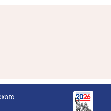
ского