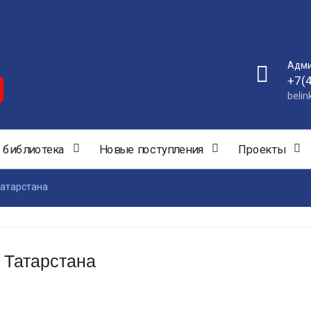
Адми
+7(
beli
 библиотека
Новые поступления
Проекты
Татарстана
 Татарстана