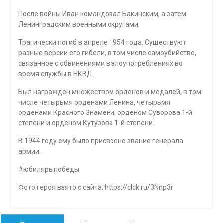
После войны Иван командовал Бакинским, а затем
Ленинградским военными округами.
Трагически погиб в апреле 1954 года. Существуют
разные версии его гибели, в том числе самоубийство,
связанное с обвинениями в злоупотреблениях во
время службы в НКВД.
Был награжден множеством орденов и медалей, в том
числе четырьмя орденами Ленина, четырьмя
орденами Красного Знамени, орденом Суворова 1-й
степени и орденом Кутузова 1-й степени.
В 1944 году ему было присвоено звание генерала
армии.
#юбилярыпобеды
Фото героя взято с сайта: https://clck.ru/3Nnp3r
Навигация
Предыдущая