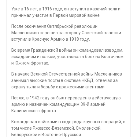
Уже в 16 лет, в 1916 году, он вступил в казачий полк и
принимал участие в Первой мировой войне.
После окончания Октябрьской революции
Масленников перешел на сторону Советской власти и
вступил в Красную Армию в 1918 году.
Во время Гражданской войны он командовал взводом,
эскадроном и полком, участвовал в боях на Восточном
и Южном фронтах.
В начале Великой Отечественной войны Масленников
занимал высокие посты в системе НКВД, отвечая за
охрану тыла и борьбу с вражескими агентами.
Позже, в 1942 году он был переведен в действующую
армию и назначен командующим 39-й армией
Калининского фронта.
Командовал войсками в ходе ряда крупных операций, в
том числе Ржевско-Вяземской, Смоленской,
Белорусской и Восточно-Прусской.