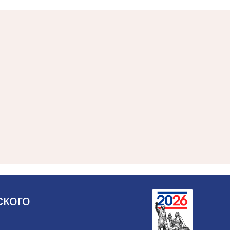
ского