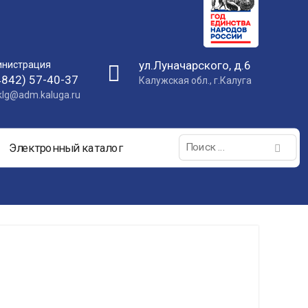
ул.Луначарского, д.6
нистрация
4842) 57-40-37
Калужская обл., г.Калуга
nklg@adm.kaluga.ru
Поиск:
Электронный каталог