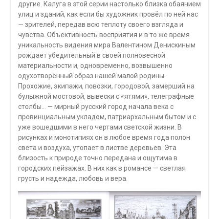
другие. Калуга в этой серии настолько близка обаянием
улиц и зданий, как если бы художник провёл по ней нас
— зрителей, передав всю теплоту своего взгляда и
чувства. Объективность восприятия и в то же время
уникальность видения мира Валентином Денискиным
рождает убедительный в своей полновесной
материальности и, одновременно, возвышенно
одухотворённый образ нашей малой родины.
Прохожие, экипажи, повозки, городовой, замерший на
булыжной мостовой, вывески с «ятями», телеграфные
столбы… — мирный русский город начала века с
провинциальным укладом, патриархальным бытом и с
уже вошедшими в него чертами светской жизни. В
рисунках и монотипиях он в любое время года полон
света и воздуха, утопает в листве деревьев. Эта
близость к природе точно передана и ощутима в
городских пейзажах. В них как в романсе — светлая
грусть и надежда, любовь и вера.