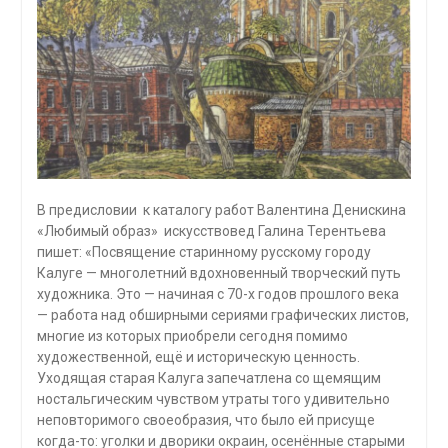
В предисловии к каталогу работ Валентина Денискина
«Любимый образ» искусствовед Галина Терентьева
пишет: «Посвящение старинному русскому городу
Калуге — многолетний вдохновенный творческий путь
художника. Это — начиная с 70-х годов прошлого века
— работа над обширными сериями графических листов,
многие из которых приобрели сегодня помимо
художественной, ещё и историческую ценность.
Уходящая старая Калуга запечатлена со щемящим
ностальгическим чувством утраты того удивительно
неповторимого своеобразия, что было ей присуще
когда-то: уголки и дворики окраин, осенённые старыми