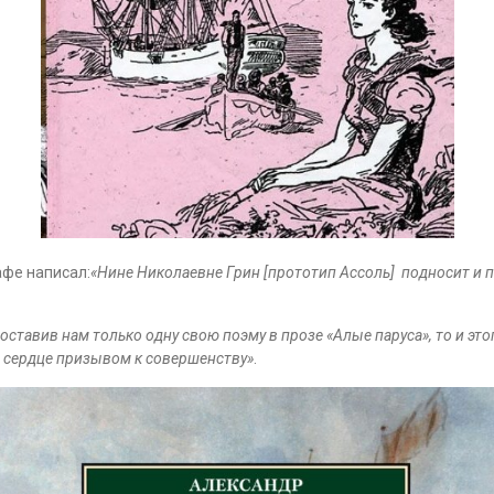
афе написал:
«Нине Николаевне Грин [прототип Ассоль] подносит и 
, оставив нам только одну свою поэму в прозе «Алые паруса», то и э
 сердце призывом к совершенству»
.