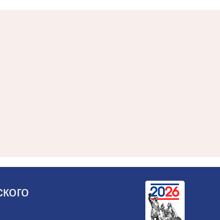
ского