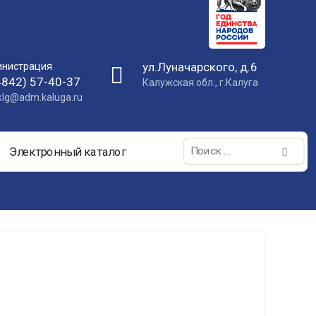
ул.Луначарского, д.6
нистрация
4842) 57-40-37
Калужская обл., г.Калуга
nklg@adm.kaluga.ru
Поиск:
Электронный каталог