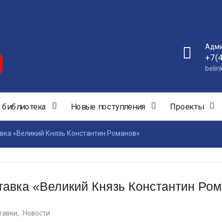
Адми
+7(
beli
 библиотека
Новые поступления
Проекты
вка «Великий Князь Константин Романов»
авка «Великий Князь Константин Ро
тавки
,
Новости