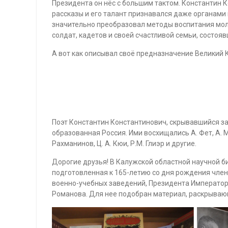
Президента он нёс с большим тактом. Константин 
рассказы и его талант признавался даже органами
значительно преобразовал методы воспитания молод
солдат, кадетов и своей счастливой семьи, состоя
А вот как описывал своё предназначение Великий К
Поэт Константин Константинович, скрывавшийся за
образованная Россия. Ими восхищались А. Фет, А. М
Рахманинов, Ц. А. Кюи, Р.М. Глиэр и другие.
Дорогие друзья! В Калужской областной научной би
подготовленная к 165-летию со дня рождения члена
военно-учебных заведений, Президента Императорс
Романова. Для нее подобран материал, раскрывающ