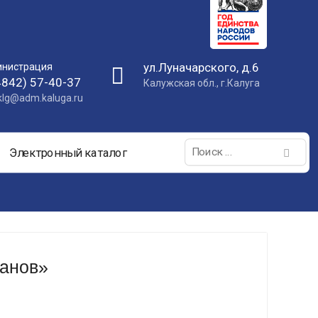
ул.Луначарского, д.6
нистрация
4842) 57-40-37
Калужская обл., г.Калуга
nklg@adm.kaluga.ru
Поиск:
Электронный каталог
манов»