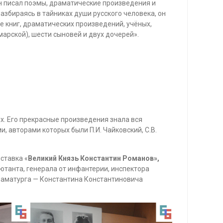
Он писал поэмы, драматические произведения и
збираясь в тайниках души русского человека, он
е книг, драматических произведений, учёных,
марской), шести сыновей и двух дочерей».
х. Его прекрасные произведения знала вся
и, авторами которых были П.И. Чайковский, С.В.
ставка «
Великий Князь Константин Романов»,
ютанта, генерала от инфантерии, инспектора
драматурга — Константина Константиновича