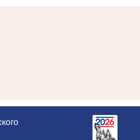
ского