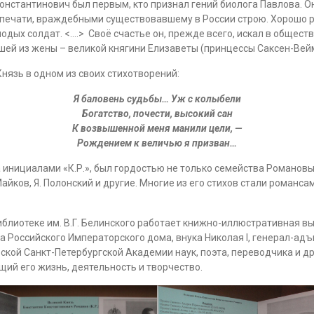
Константинович был первым, кто признал гений биолога Павлова. 
 печати, враждебными существовавшему в России строю. Хорошо ра
ых солдат. <….> Своё счастье он, прежде всего, искал в обществ
вшей из жены – великой княгини Елизаветы (принцессы Саксен-Вей
нязь в одном из своих стихотворений:
Я баловень судьбы… Уж с колыбели
Богатство, почести, высокий сан
К возвышенной меня манили цели, —
Рождением к величью я призван…
 инициалами «К.Р.», был гордостью не только семейства Романовы
айков, Я. Полонский и другие. Многие из его стихов стали романсам
блиотеке им. В.Г. Белинского работает книжно-иллюстративная вы
 Российского Императорского дома, внука Николая I, генерал-адъ
кой Санкт-Петербургской Академии наук, поэта, переводчика и 
ий его жизнь, деятельность и творчество.