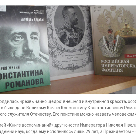
рядилась чрезвычайно щедро: внешняя и внутренняя красота, особ
е это было дано Великому Князю Константину Константиновичу Роман
рного служителя Отечеству. Его поистине можно назвать человеком
ей «Книге воспоминаний» друг юности Императора Николая II, вели
мии наук, когда ему исполнилось лишь 29 лет, а Президентом – с 