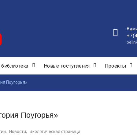
Адми
+7(
beli
 библиотека
Новые поступления
Проекты
ия Поугорья»
тория Поугорья»
гии
,
Новости
,
Экологическая страница