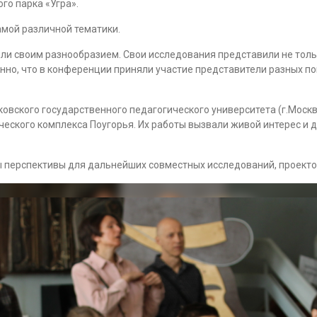
го парка «Угра».
амой различной тематики.
ли своим разнообразием. Свои исследования представили не тольк
енно, что в конференции приняли участие представители разных п
овского государственного педагогического университета (г.Москв
еского комплекса Поугорья. Их работы вызвали живой интерес и д
 перспективы для дальнейших совместных исследований, проектов