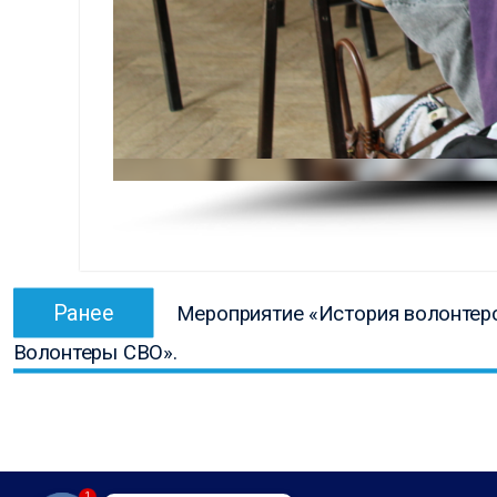
Навигация
Предыдущая
Ранее
Мероприятие «История волонтер
по
запись:
Волонтеры СВО».
записям
1