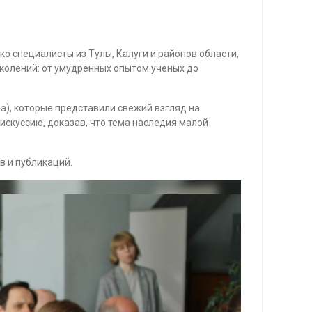
о специалисты из Тулы, Калуги и районов области,
околений: от умудренных опытом ученых до
а), которые представили свежий взгляд на
искуссию, доказав, что тема наследия малой
 и публикаций.