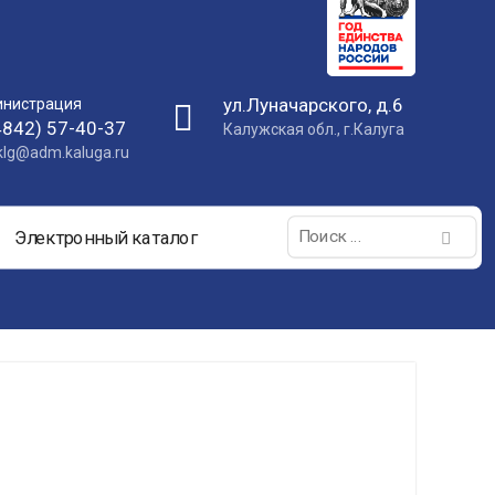
ул.Луначарского, д.6
нистрация
4842) 57-40-37
Калужская обл., г.Калуга
nklg@adm.kaluga.ru
Поиск:
Электронный каталог