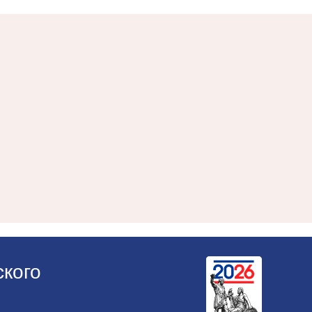
ского