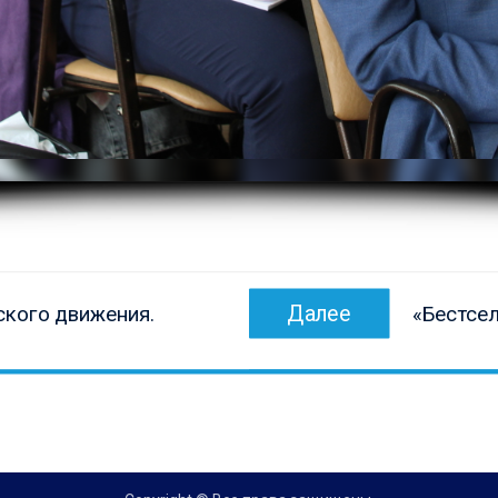
Следующ
Далее
ского движения.
«Бестсе
запись: