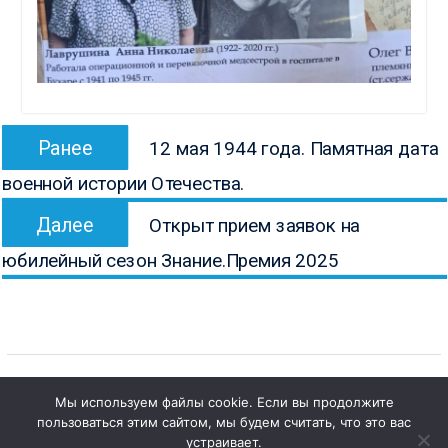
Навигация
Предыдущая
Ранее
12 мая 1944 года. Памятная дата
по
запись:
военной истории Отечества.
записям
Следующая
Далее
Открыт прием заявок на
запись:
юбилейный сезон Знание.Премия 2025
Мы используем файлы cookie. Если вы продолжите
пользоваться этим сайтом, мы будем считать, что это вас
1
Copyright © Все права защищены.
Чат с 

устраивает.