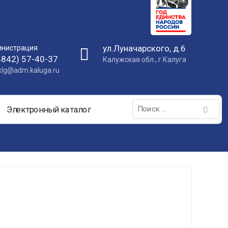
ул.Луначарского, д.6
нистрация
4842) 57-40-37
Калужская обл., г.Калуга
nklg@adm.kaluga.ru
Поиск:
Электронный каталог