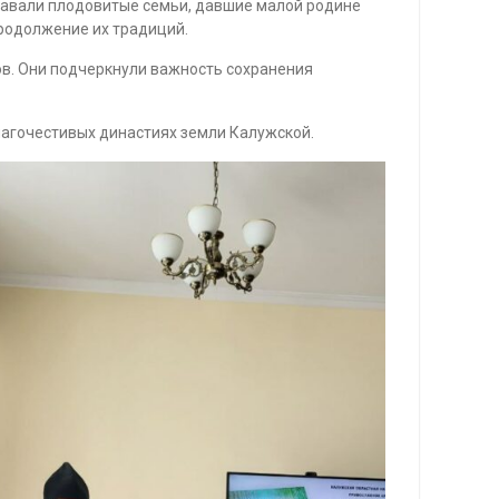
здавали плодовитые семьи, давшие малой родине
продолжение их традиций.
в. Они подчеркнули важность сохранения
лагочестивых династиях земли Калужской.