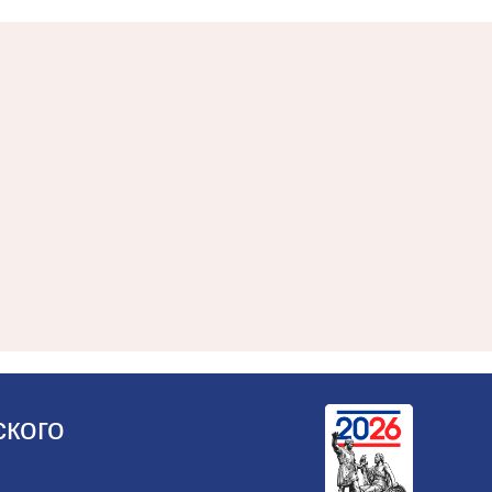
ского