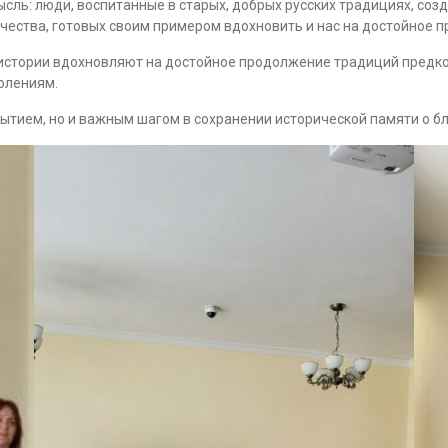
ысль: люди, воспитанные в старых, добрых русских традициях, со
ечества, готовых своим примером вдохновить и нас на достойное 
 истории вдохновляют на достойное продолжение традиций предко
олениям.
бытием, но и важным шагом в сохранении исторической памяти о б