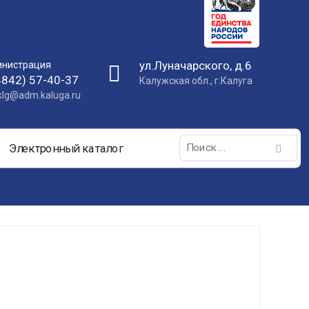
ул.Луначарского, д.6
нистрация
4842) 57-40-37
Калужская обл., г.Калуга
nklg@adm.kaluga.ru
Поиск:
Электронный каталог