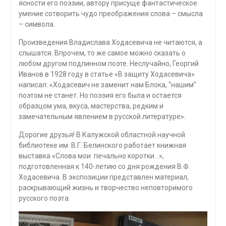
ясности его поэзии, автору присуще фантастическое
умение сотворить чудо преображения слова – смысла
– символа.
Произведения Владислава Ходасевича не читаются, а
слышатся. Впрочем, то же самое можно сказать о
любом другом подлинном поэте. Неслучайно, Георгий
Иванов в 1928 году в статье «В защиту Ходасевича»
написал: «Ходасевич не заменит нам Блока, “нашим”
поэтом не станет. Но поэзия его была и остается
образцом ума, вкуса, мастерства, редким и
замечательным явлением в русской литературе».
Дорогие друзья! В Калужской областной научной
библиотеке им. В.Г. Белинского работает книжная
выставка «Слова мои печально коротки…»,
подготовленная к 140-летию со дня рождения В.Ф.
Ходасевича. В экспозиции представлен материал,
раскрывающий жизнь и творчество неповторимого
русского поэта.