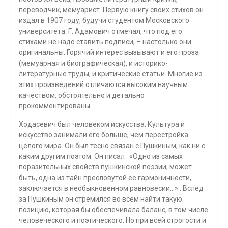
переводчик, мемуарист. Первую книгу своих стихов он
издал в 1907 году, будучи студентом Московского
университета. Г. Адамович отмечал, что под его
стихами не надо ставить подписи, – настолько они
оригинальны. Горячий интерес вызывают и его проза
(мемуарная и биографическая), и историко-
литературные труды, и критические статьи. Многие из
этих произведений отличаются высоким научным
качеством, обстоятельно и детально
прокомментированы.
Ходасевич был человеком искусства. Культура и
искусство занимали его больше, чем перестройка
целого мира. Он был тесно связан с Пушкиным, как ни с
каким другим поэтом. Он писал : «Одно из самых
поразительных свойств пушкинской поэзии, может
быть, одна из тайн пресловутой ее гармоничности,
заключается в необыкновенном равновесии…» . Вслед
за Пушкиным он стремился во всем найти такую
позицию, которая бы обеспечивала баланс, в том числе
человеческого и поэтического. Но при всей строгости и