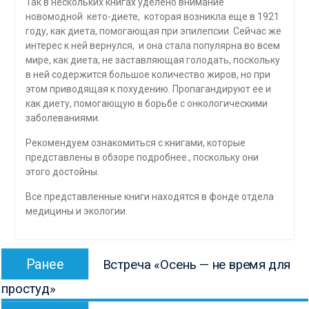
Так в нескольких книгах уделено внимание
новомодной кето-диете, которая возникла еще в 1921
году, как диета, помогающая при эпилепсии. Сейчас же
интерес к ней вернулся, и она стала популярна во всем
мире, как диета, не заставляющая голодать, поскольку
в ней содержится большое количество жиров, но при
этом приводящая к похудению. Пропагандируют ее и
как диету, помогающую в борьбе с онкологическими
заболеваниями.
Рекомендуем ознакомиться с книгами, которые
представлены в обзоре подробнее., поскольку они
этого достойны.
Все представленные книги находятся в фонде отдела
медицины и экологии.
Навигация
Предыдущая
Ранее
Встреча «Осень — не время для
по
запись:
простуд»
записям
Следующая