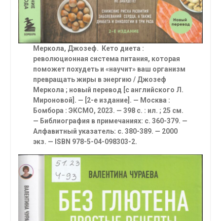
Меркола, Джозеф. Кето диета :
революционная система питания, которая
поможет похудеть и «научит» ваш организм
превращать жиры в энергию
/ Джозеф
Меркола ; новый перевод [с английского Л.
Мироновой]. — [2-е издание]. — Москва :
Бомбора : ЭКСМО, 2023. — 398 с. : ил. ; 25 см.
— Библиография в примечаниях: с. 360-379. —
Алфавитный указатель: с. 380-389. — 2000
экз. — ISBN 978-5-04-098303-2.