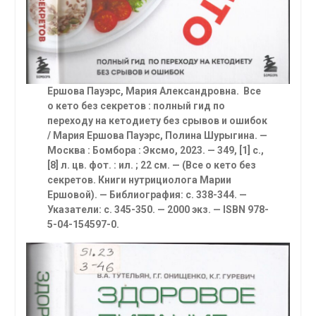
Ершова Пауэрс, Мария Александровна. Все
о кето без секретов : полный гид по
переходу на кетодиету без срывов и ошибок
/ Мария Ершова Пауэрс, Полина Шурыгина. —
Москва : Бомбора : Эксмо, 2023. — 349, [1] с.,
[8] л. цв. фот. : ил. ; 22 см. — (Все о кето без
секретов. Книги нутрициолога Марии
Ершовой). — Библиография: с. 338-344. —
Указатели: с. 345-350. — 2000 экз. — ISBN 978-
5-04-154597-0.