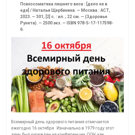
Психосоматика лишнего веса
: [дело не в
еде] / Наталья Щербинина. — Москва : АСТ,
2023. — 301, [2] с. : ил. ; 22 см. — (Здоровье
Рунета). — 2500 экз. — ISBN 978-5-17-117598-
6.
Всемирный день здорового питания отмечается
ежегодно 16 октября. Изначально в 1979 году этот
день был учрежден на конференции ООН, как