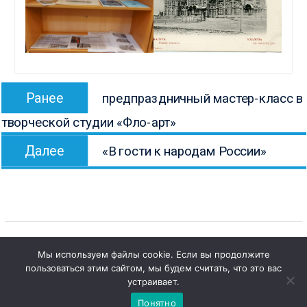
Навигация
Предыдущая
Ранее
предпраздничный мастер-класс в
по
запись:
творческой студии «Фло-арт»
записям
Следующая
Далее
«В гости к народам России»
запись:
Мы используем файлы cookie. Если вы продолжите
пользоваться этим сайтом, мы будем считать, что это вас
1
Copyright © Все права защищены.
Чат с 

устраивает.
КОНБ им. В.Г. Белинского
администратором
Понятно