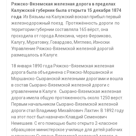
Ряжско-Вяземская железная дорога в пределах
Калужской губернии была открыта 15 декабря 1874
года
. Из Вязьмы на Калужский вокзал прибыл первый
железнодорожный поезд. Протяжённость дороги по
территории губернии составляла 165 вёрст, она
проходила от города Алексина, через Ферзиково,
Калугу, Муратовку, Говардово, Мятлево, Износки.
Управление Ряжско-Вяземской железной дорогой
размещалось в Калуге.
18 января 1890 года Ряжско–Вяземская железная
дорога была объединена с Ряжско-Моршанской и
Моршанско-Сызранской железными дорогами и вошла
в состав Сызрано-Вяземской железной дороги с
управлением в Калуге. Сызрано-Вяземская железная
дорога имела общую протяженность около 1250 верст.
Первым начальником Сызрано-Вяземской железной
дороги стал Владимир Михайлович Лахтин. В 1892 году
на этот пост был назначен Клавдий Семенович
Немешаев. С его помощью было открыто 2-классное
образцовое министерское училище для детей рабочих
и служащих Сызрано-Вяземской железной дороги, а