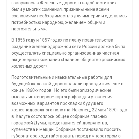
говорилось: «Железные дороги, в надобности коих
были у многих сомнения, признаны ныне всеми
сословиями необходимостью для империи и сделались
потребностью народною, желанием общим и
настоятельным».
В 1856 году и 1857 годах по плану правительства
создание железнодорожной сети России должна была
осуществлять специально организованная частная
акционерная компания «Главное общество российских
железных дорог».
Подготовительные и изыскательные работы для
будущей железной дороги начали проводиться еще в
конце 1860-х годов. Но это были эпизодические
выезды инженеров–картографов для уточнения
возможных вариантов прокладки будущего
железнодорожного полотна. Наконец, 22 мая 1870 года
в Калуге состоялось общее собрание гласных
городской Думы, представителей дворянства,
купечества и мещан. Собрание постановило просить
губернатора ходатайствовать перед императором о