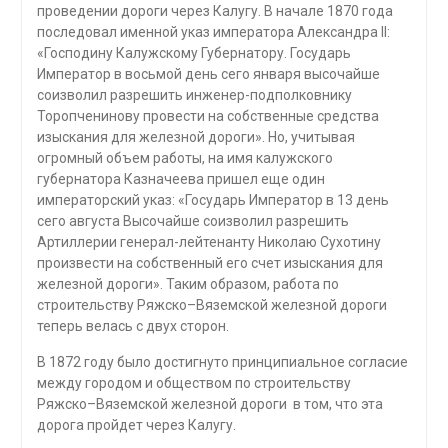
проведении дороги через Калугу. В начале 1870 года
последовал именной указ императора Александра II:
«Господину Калужскому Губернатору. Государь
Император в восьмой день сего января высочайше
соизволил разрешить инженер-подполковнику
Торопченинову провести на собственные средства
изыскания для железной дороги». Но, учитывая
огромный объем работы, на имя калужского
губернатора Казначеева пришел еще один
императорский указ: «Государь Император в 13 день
сего августа Высочайше соизволил разрешить
Артиллерии генерал-лейтенанту Николаю Сухотину
произвести на собственный его счет изыскания для
железной дороги». Таким образом, работа по
строительству Ряжско–Вяземской железной дороги
теперь велась с двух сторон.
В 1872 году было достигнуто принципиальное согласие
между городом и обществом по строительству
Ряжско–Вяземской железной дороги в том, что эта
дорога пройдет через Калугу.