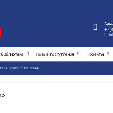
Адми
+7(
beli
 библиотека
Новые поступления
Проекты
ны в русской истории»
и»