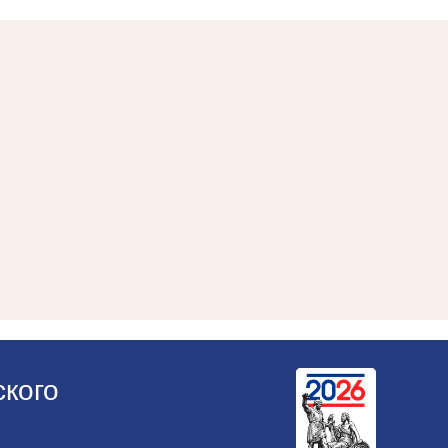
ского