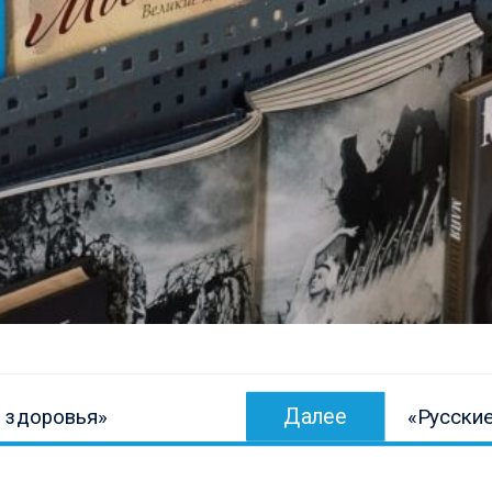
Следующ
Далее
а здоровья»
«Русски
запись: