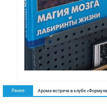
Навигация
Предыдущая
Ранее
Арома-встреча в клубе «Формул
по
запись:
записям