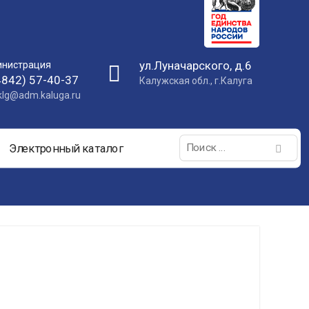
ул.Луначарского, д.6
нистрация
4842) 57-40-37
Калужская обл., г.Калуга
nklg@adm.kaluga.ru
Поиск:
Электронный каталог