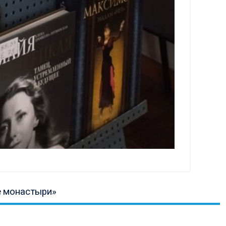
ая
е монастыри»