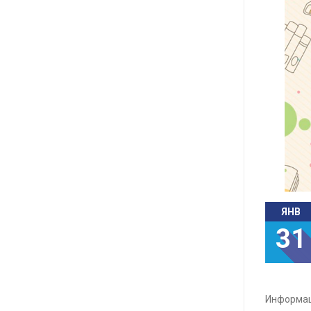
ЯНВ
31
Информац