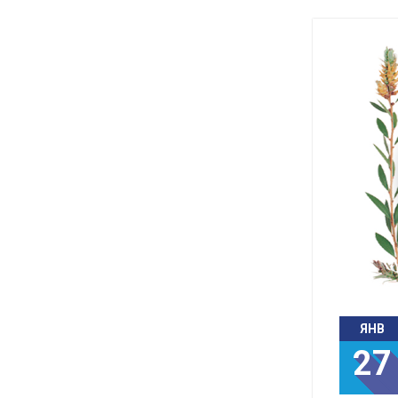
ЯНВ
27