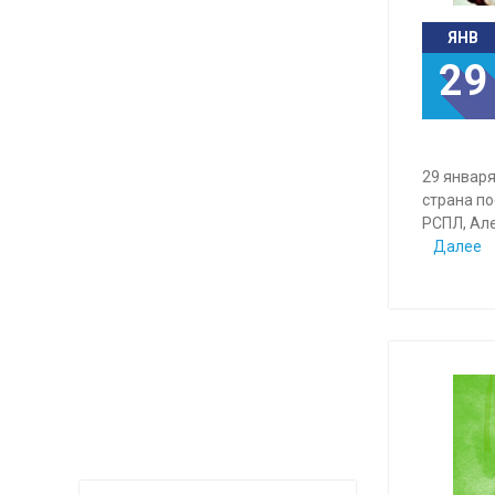
ЯНВ
29
29 января
страна по
РСПЛ, Ал
Далее