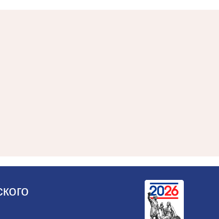
ского