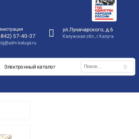
ул.Луначарского, д.6
нистрация
4842) 57-40-37
Калужская обл., г.Калуга
nklg@adm.kaluga.ru
Поиск:
Электронный каталог