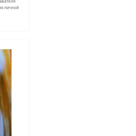
авателя
ия личной