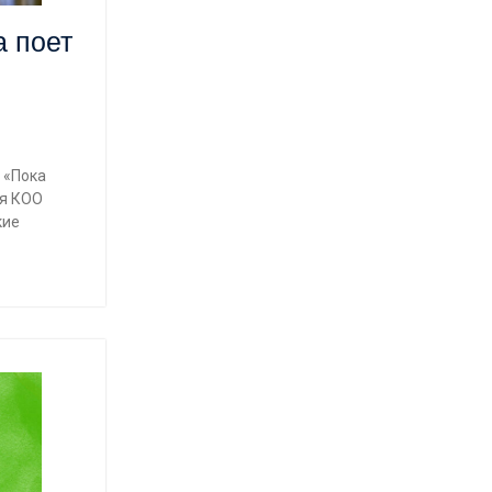
а поет
 «Пока
ия КОО
кие