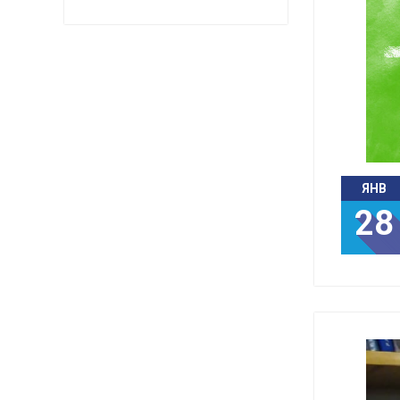
ЯНВ
28