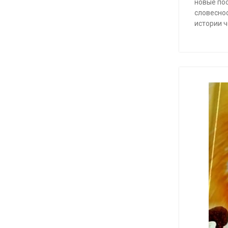
новые по
словесно
истории 