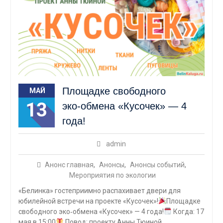
Площадке свободного
МАЙ
13
эко‑обмена «Кусочек» — 4
года!
admin
Анонс главная
,
Анонсы
,
Анонсы событий
,
Мероприятия по экологии
«Белинка» гостеприимно распахивает двери для
юбилейной встречи на проекте «Кусочек»!
Площадке
свободного эко‑обмена «Кусочек» — 4 года!
Когда: 17
мая в 15:00
Повод: проекту Анны Тюиной