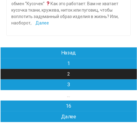
обмен “Кусочек”
Как это работает: Вам не хватает
кусочка ткани, кружева, ниток или пуговиц, чтобы
воплотить задуманный образ изделия в жизнь? Или,
наоборот,
Далее
Навигация
Назад
по
1
записям
2
3
…
16
Далее