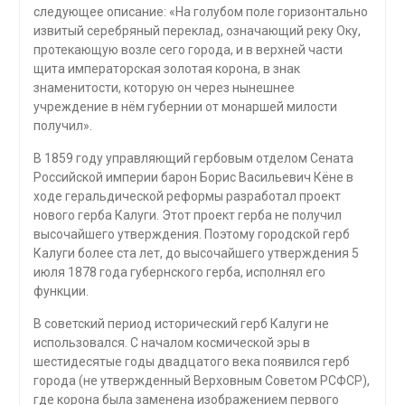
следующее описание: «На голубом поле горизонтально
извитый серебряный переклад, означающий реку Оку,
протекающую возле сего города, и в верхней части
щита императорская золотая корона, в знак
знаменитости, которую он через нынешнее
учреждение в нём губернии от монаршей милости
получил».
В 1859 году управляющий гербовым отделом Сената
Российской империи барон Борис Васильевич Кёне в
ходе геральдической реформы разработал проект
нового герба Калуги. Этот проект герба не получил
высочайшего утверждения. Поэтому городской герб
Калуги более ста лет, до высочайшего утверждения 5
июля 1878 года губернского герба, исполнял его
функции.
В советский период исторический герб Калуги не
использовался. С началом космической эры в
шестидесятые годы двадцатого века появился герб
города (не утвержденный Верховным Советом РСФСР),
где корона была заменена изображением первого