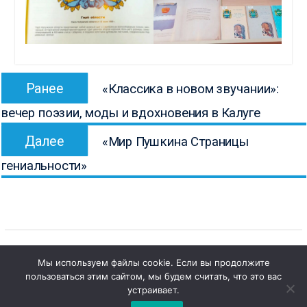
Навигация
Предыдущая
Ранее
«Классика в новом звучании»:
по
запись:
вечер поэзии, моды и вдохновения в Калуге
записям
Следующая
Далее
«Мир Пушкина Страницы
запись:
гениальности»
Мы используем файлы cookie. Если вы продолжите
1
пользоваться этим сайтом, мы будем считать, что это вас
Copyright © Все права защищены.
Чат с 

устраивает.
КОНБ им. В.Г. Белинского
администратором