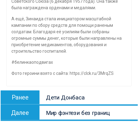
Советского Союза (6 декабря 1957 года). Она также
была награждена орденами и медалями.
А ещё, Зинаида стала инициатором масштабной
кампании по сбору средств для помощи раненым
солдатам. Благодаря её усилиям были собраны
огромные суммы денег, которые были направлены на
приобретение медикаментов, оборудования и
строительство госпиталей.
#белинкаоподвигах
Фото героини взято с сайта: https://clck.ru/3MrqZS
Навигация
Предыдущая
Ранее
Дети Донбаса
по
запись:
Следующая
записям
Далее
Мир фэнтези без границ
запись: