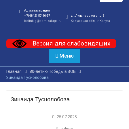
Администрация
+7(4842) 57-40-37
ул.Луначарского, д.6
belinklg@adm.kaluga.ru
Калужская обл., г.Калуга
Версия для слабовидящих
Меню
Главная
80-летию Победы в ВОВ
Зинаида Туснолобова
Зинаида Туснолобова
25.07.2025