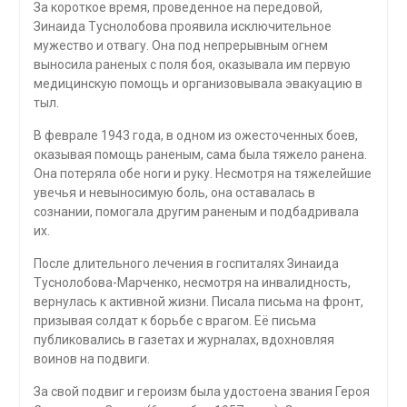
За короткое время, проведенное на передовой,
Зинаида Туснолобова проявила исключительное
мужество и отвагу. Она под непрерывным огнем
выносила раненых с поля боя, оказывала им первую
медицинскую помощь и организовывала эвакуацию в
тыл.
В феврале 1943 года, в одном из ожесточенных боев,
оказывая помощь раненым, сама была тяжело ранена.
Она потеряла обе ноги и руку. Несмотря на тяжелейшие
увечья и невыносимую боль, она оставалась в
сознании, помогала другим раненым и подбадривала
их.
После длительного лечения в госпиталях Зинаида
Туснолобова-Марченко, несмотря на инвалидность,
вернулась к активной жизни. Писала письма на фронт,
призывая солдат к борьбе с врагом. Её письма
публиковались в газетах и журналах, вдохновляя
воинов на подвиги.
За свой подвиг и героизм была удостоена звания Героя